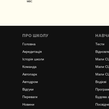
ПРО ШКОЛУ
НАВЧ
Головна
Тести
Акредитація
Відновл
Історія школи
Мапи С
Команда
Мапи С
Автопарк
Мапи С
Автодром
Водієві
Відгуки
Програ
Переваги
Будова 
Новини
Посвідч