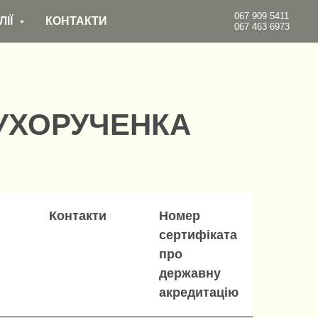
067 909 5411
ЛІЇ
КОНТАКТИ
067 463 6973
УХОРУЧЕНКА
Контакти
Номер
сертифіката
про
державну
акредитацію