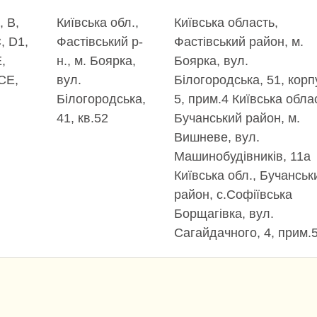
, В,
Київська обл.,
Київська область,
, D1,
Фастівський р-
Фастівський район, м.
,
н., м. Боярка,
Боярка, вул.
CE,
вул.
Білогородська, 51, корп
Білогородська,
5, прим.4 Київська обла
41, кв.52
Бучанський район, м.
Вишневе, вул.
Машинобудівників, 11а
Київська обл., Бучанськ
район, c.Софіївська
Борщагівка, вул.
Сагайдачного, 4, прим.