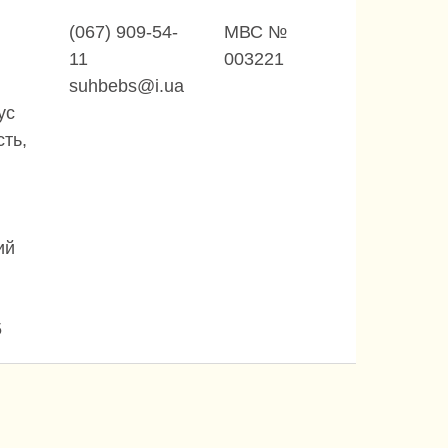
(067) 909-54-
МВС №
11
003221
suhbebs@i.ua
ус
сть,
ий
5