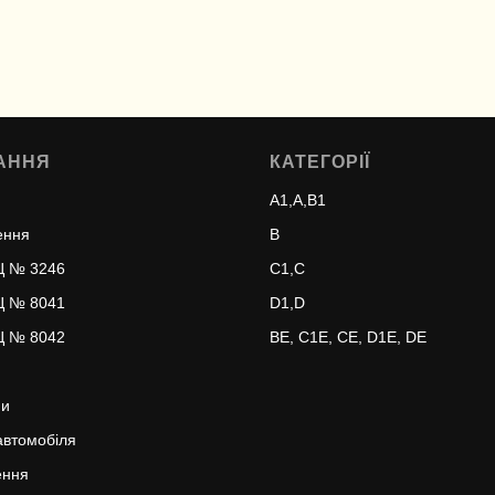
АННЯ
КАТЕГОРІЇ
A1,A,B1
ення
B
Ц № 3246
С1,С
Ц № 8041
D1,D
Ц № 8042
ВЕ, С1Е, СЕ, D1E, DE
ми
автомобіля
ення