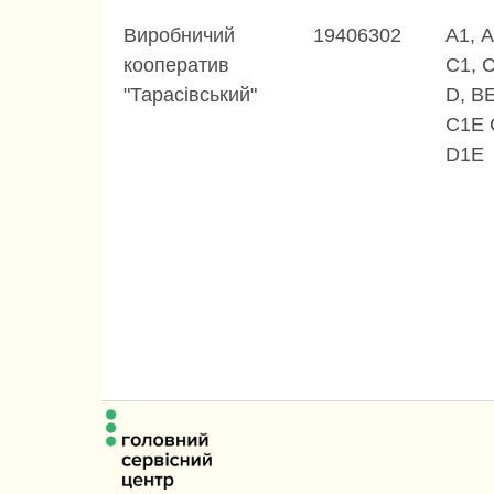
Виробничий
19406302
А1, А
кооператив
С1, С
"Тарасівський"
D, BE
C1E 
D1E