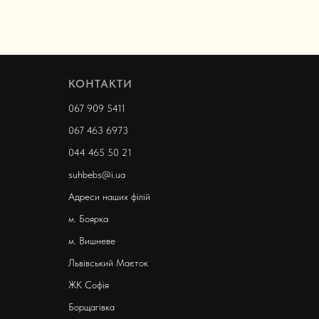
КОНТАКТИ
067 909 5411
067 463 6973
044 465 50 21
suhbebs@i.ua
Адреси наших філій
м. Боярка
м. Вишневе
Львівський Маєток
ЖК Софія
Борщагівка