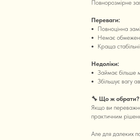
Повнорозмірне зап
Переваги:
Повноцінна зам
Немає обмежень
Краща стабільні
Недоліки:
Займає більше м
Збільшує вагу а
🔧 Що ж обрати?
Якщо ви переважно
практичним рішен
Але для далеких п