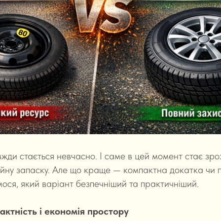
жди стається невчасно. І саме в цей момент стає зроз
йну запаску. Але що краще — компактна докатка чи 
ося, який варіант безпечніший та практичніший.
актність і економія простору