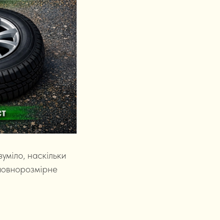
уміло, наскільки
повнорозмірне