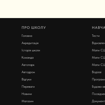
ПРО ШКОЛУ
НАВЧ
Головна
Тести
Акредитація
Відновле
Історія школи
Мапи СЦ
Команда
Мапи СЦ
Автопарк
Мапи СЦ
Автодром
Водієві
Відгуки
Програм
Переваги
Будова а
Новини
Посвідче
Магазин
Документ