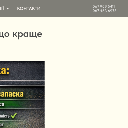
067 909 5411
ЛІЇ
КОНТАКТИ
067 463 6973
 що краще