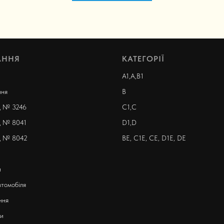
АННЯ
КАТЕГОРІЇ
A1,A,B1
ння
B
 № 3246
С1,С
 № 8041
D1,D
 № 8042
ВЕ, С1Е, СЕ, D1E, DE
и
втомобіля
ння
и