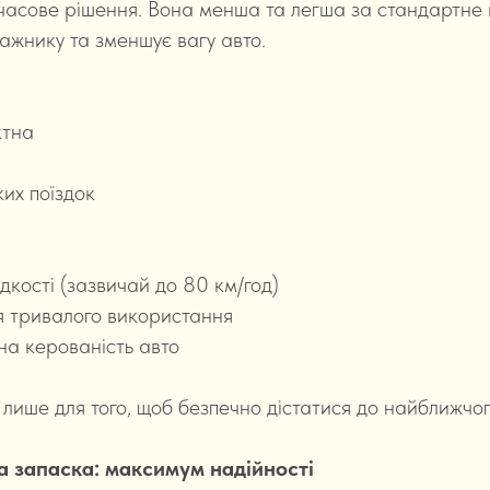
асове рішення. Вона менша та легша за стандартне 
гажнику та зменшує вагу авто.
ктна
ких поїздок
кості (зазвичай до 80 км/год)
я тривалого використання
на керованість авто
лише для того, щоб безпечно дістатися до найближчо
а запаска: максимум надійності