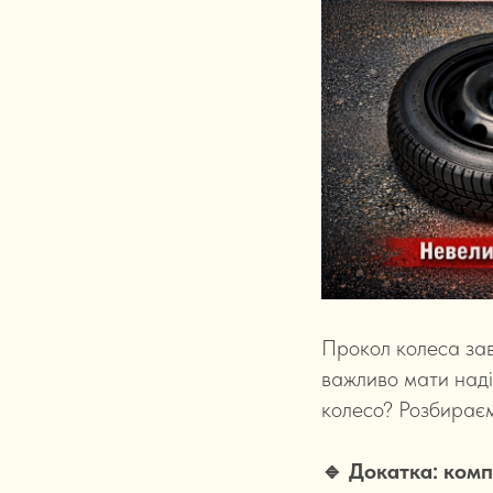
Прокол колеса зав
важливо мати наді
колесо? Розбираєм
🔹 Докатка: комп