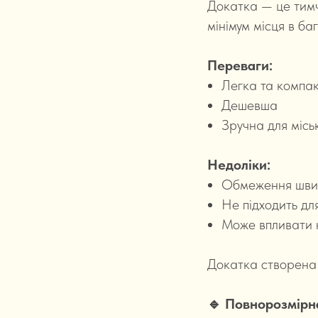
Докатка — це тимч
мінімум місця в ба
Переваги:
Легка та компа
Дешевша
Зручна для місь
Недоліки:
Обмеження швид
Не підходить дл
Може впливати 
Докатка створена 
🔹 Повнорозмірн