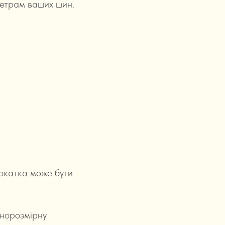
метрам ваших шин.
докатка може бути
внорозмірну