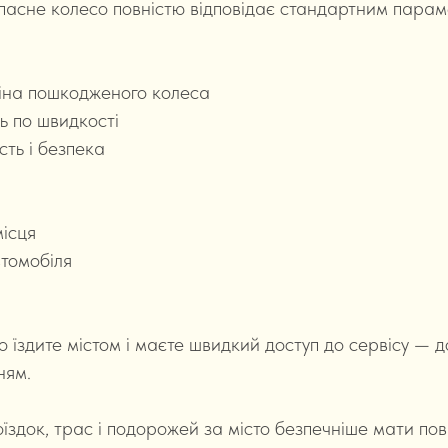
асне колесо повністю відповідає стандартним пара
іна пошкодженого колеса
 по швидкості
сть і безпека
ісця
втомобіля
 їздите містом і маєте швидкий доступ до сервісу — 
ням.
оїздок, трас і подорожей за місто безпечніше мати по