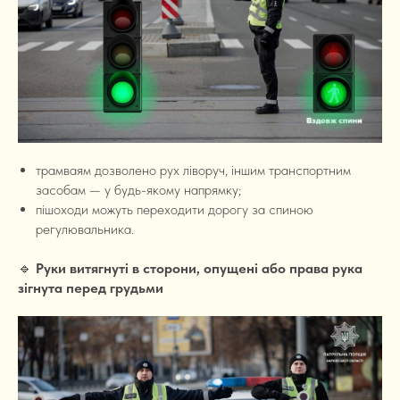
трамваям дозволено рух ліворуч, іншим транспортним
засобам — у будь-якому напрямку;
пішоходи можуть переходити дорогу за спиною
регулювальника.
🔹
Руки витягнуті в сторони, опущені або права рука
зігнута перед грудьми