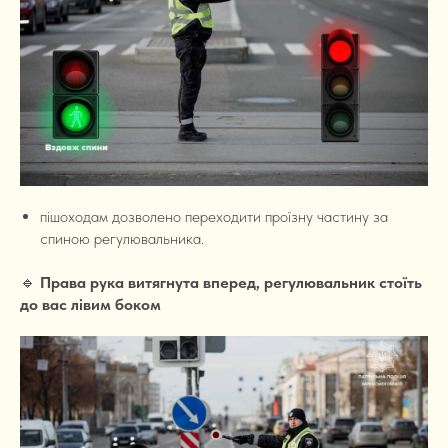
пішоходам дозволено переходити проїзну частину за
спиною регулювальника.
🔹
Права рука витягнута вперед, регулювальник стоїть
до вас лівим боком