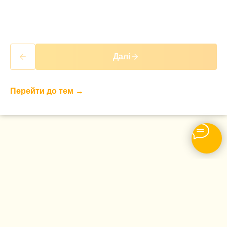
Далі
Перейти до тем
→
ПРО ШКОЛУ
НАВЧАННЯ
Головна
Тести
Акредитація
Відновлення
Історія школи
Мапи СЦ № 3246